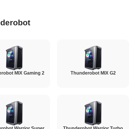
450
derobot
350
700
robot MIX Gaming 2
Thunderobot MIX G2
robot Warrior Super
Thunderobot Warrior Turbo