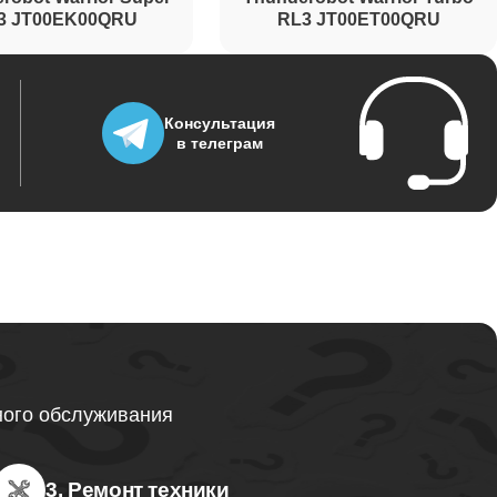
3 JT00EK00QRU
RL3 JT00ET00QRU
Консультация
в телеграм
ного обслуживания
3. Ремонт техники