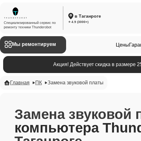
в Таганроге
⭐ 4.9 (3000+)
Специализированный сервис по
ремонту техники Thunderobot
Мы ремонтируем
Цены
Гара
Акция! Действует скидка в размере 
Главная
ПК
Замена звуковой платы
Замена звуковой 
компьютера Thund