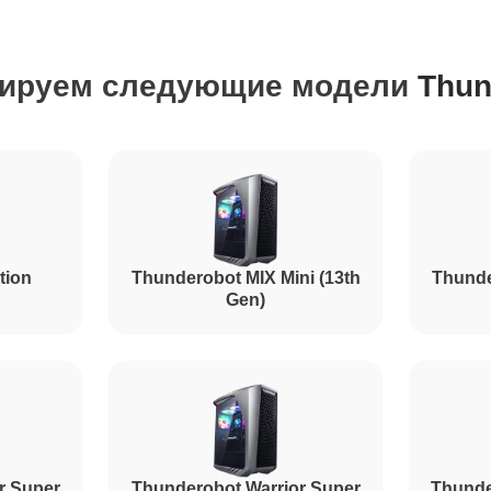
от 70 минут
ируем следующие модели
Thun
от 50 минут
от 40 минут
tion
Thunderobot MIX Mini (13th
Thunde
Gen)
r Super
Thunderobot Warrior Super
Thunde