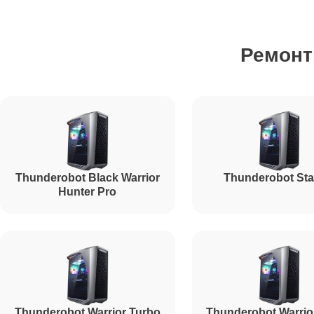
Ремонт HDD (замена жёсткого диска)
Ремонт
Ремонт блока питания
Ремонт звуковой платы
Thunderobot Black Warrior
Thunderobot Sta
Hunter Pro
Thunderobot Warrior Turbo
Thunderobot Warrio