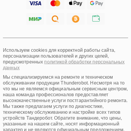
Тольятти
Ярославль
Саратов
Хабаровск
Томск
Тюмень
Иркутск
Самара
Используем cookies для корректной работы сайта,
Омск
персонализации пользователей и других целей,
Красноярск
предусмотренных
политикой обработки персональных
Пермь
данных
Ульяновск
Киров
Мы специализируемся на ремонте и техническом
Архангельск
обслуживании продукции Thunderobot. Несмотря на то
Астрахань
что мы не являемся официальным сервисным центром,
наша команда профессионалов предоставляет
Белгород
высококачественные услуги постгарантийного ремонта.
Благовещенск
Мы также предлагаем услуги по диагностике,
Брянск
техническому обслуживанию и настройке всех типов
Владивосток
устройств Тандеробот. Обратите внимание, что цены,
Владикавказ
указанные на нашем сайте, носят информационный
Владимир
характер и не являются официальным предложением.