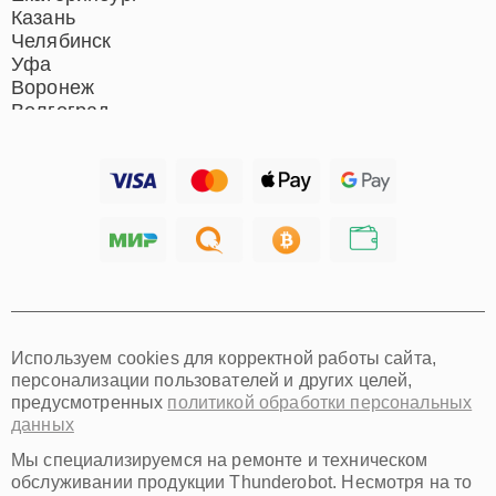
Казань
Челябинск
Уфа
Воронеж
Волгоград
Барнаул
Ижевск
Тольятти
Ярославль
Саратов
Хабаровск
Томск
Тюмень
Иркутск
Самара
Используем cookies для корректной работы сайта,
Омск
персонализации пользователей и других целей,
Красноярск
предусмотренных
политикой обработки персональных
Пермь
данных
Ульяновск
Киров
Мы специализируемся на ремонте и техническом
Архангельск
обслуживании продукции Thunderobot. Несмотря на то