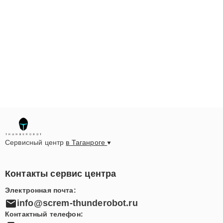
для визита или задать вопросы, связанные с заменой
оперативной памяти на ноутбуке Тандеробот в
Таганроге, достаточно позвонить по номеру +7 (800)
100-49-87 или посетить нас по адресу Красная
площадь, 49. Специалисты сервисного центра готовы
предложить помощь и решить возникшие проблемы с
максимальной эффективностью.
Сервисный центр
в Таганроге
Контакты сервис центра
Электронная почта:
info@screm-thunderobot.ru
Контактный телефон: