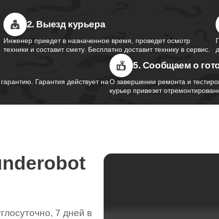
от 90 минут
2. Выезд курьера
Инженер приедет в назначенное время, проведет осмотр
от 40 минут
техники и составит смету. Бесплатно доставит технику в сервис.
5. Сообщаем о гот
арантию. Гарантия действует на
О завершении ремонта и тестиро
от 80 минут
курьер привезет отремонтированн
от 110 минут
underobot
от 90 минут
от 110 минут
лосуточно, 7 дней в