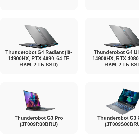
Ремонт шим-контроллера
Ремонт южного моста
Thunderobot G4 Radiant (i9-
Thunderobot G4 Ult
Ремонт USB порта
14900HX, RTX 4090, 64 ГБ
14900HX, RTX 4080
RAM, 2 ТБ SSD)
RAM, 2 ТБ SS
Ремонт тачпада
Ремонт звуковой карты
Thunderobot G3 Pro
Thunderobot G3 
(JT009R00BRU)
(JT009S00BR
Ремонт микрофона