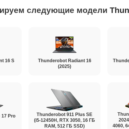
ируем следующие модели
Thun
от 70 минут
от 120 минут
от 80 минут
nt 16 S
Thunderobot Radiant 16
Thunde
(2025)
от 40 минут
от 50 минут
Thun
Thunderobot 911 Plus SE
 17 Pro
2024
(i5-12450H, RTX 3050, 16 ГБ
4060, 
RAM, 512 ГБ SSD)