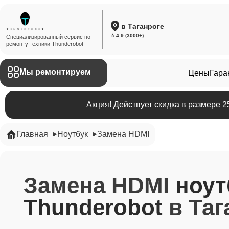
в Таганроге
⭐ 4.9 (3000+)
Специализированный сервис по
ремонту техники Thunderobot
Мы ремонтируем
Цены
Гара
Акция! Действует скидка в размере 
Главная
Ноутбук
Замена HDMI
Замена HDMI
ноут
Thunderobot
в Таг