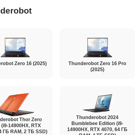
derobot
1500
1170
robot Zero 16 (2025)
Thunderobot Zero 16 Pro
1620
(2025)
1045
1260
Thunderobot 2024
derobot Thor Zero
Bumblebee Edition (i9-
 (i9-14900HX, RTX
14900HX, RTX 4070, 64 ГБ
64 ГБ RAM, 2 ТБ SSD)