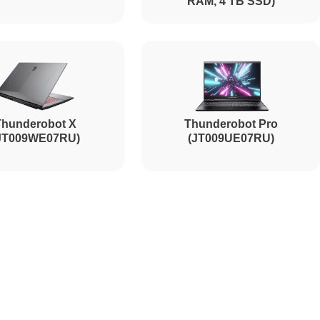
RAM, 4 ТБ SSD)
2700
2750
Thunderobot X
Thunderobot Pro
1595
JT009WE07RU)
(JT009UE07RU)
1130
1595
2600