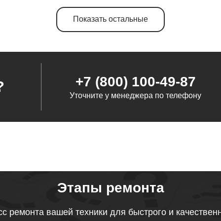
Показать остальные
от 120 минут
от 110 минут
+7 (800) 100-49-87
?
Уточните у менеджера по телефону
от 70 минут
от 90 минут
от 110 минут
Этапы ремонта
с ремонта вашей техники для быстрого и качествен