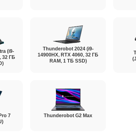
от 60 минут
от 40 минут
Thunderobot 2024 (i9-
от 70 минут
ra (i9-
14900HX, RTX 4060, 32 ГБ
, 32 ГБ
(
RAM, 1 ТБ SSD)
D)
от 60 минут
от 80 минут
Pro 7
Thunderobot G2 Max
U)
от 100 минут