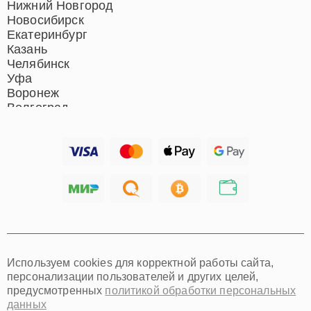
Нижний Новгород
Новосибирск
Екатеринбург
Казань
Челябинск
Уфа
Воронеж
Волгоград
Барнаул
Ижевск
Тольятти
Ярославль
Саратов
Хабаровск
Томск
Тюмень
Иркутск
Самара
Используем cookies для корректной работы сайта,
Омск
персонализации пользователей и других целей,
Красноярск
предусмотренных
политикой обработки персональных
Пермь
данных